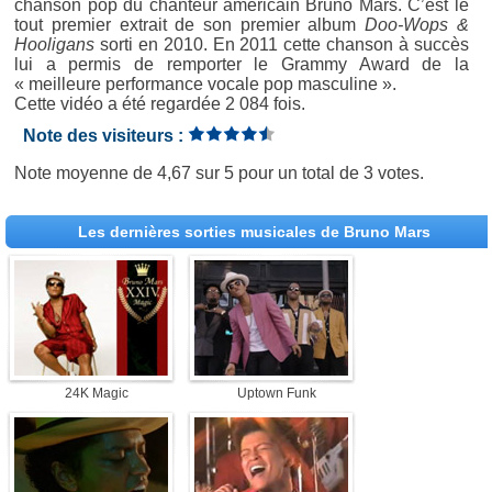
chanson pop du chanteur américain Bruno Mars. C’est le
tout premier extrait de son premier album
Doo-Wops &
Hooligans
sorti en 2010. En 2011 cette chanson à succès
lui a permis de remporter le Grammy Award de la
« meilleure performance vocale pop masculine ».
Cette vidéo a été regardée 2 084 fois.
Note des visiteurs :
Note moyenne de
4,67
sur
5
pour un total de
3 votes
.
Les dernières sorties musicales de Bruno Mars
24K Magic
Uptown Funk