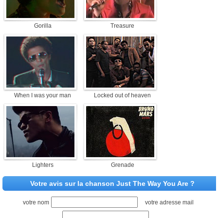
Gorilla
Treasure
When I was your man
Locked out of heaven
Lighters
Grenade
Votre avis sur la chanson Just The Way You Are ?
votre nom
votre adresse mail