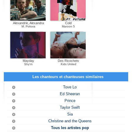
Alexandrie, Alexandra
Cold
M. Pokora
Maroon 5
Mayday
Des Ricochets
Shy'm
Kids United
Les chanteurs et chanteuses similaires
Tove Lo
Ed Sheeran
Prince
Taylor Swift
Sia
Christine and the Queens
Tous les artistes pop