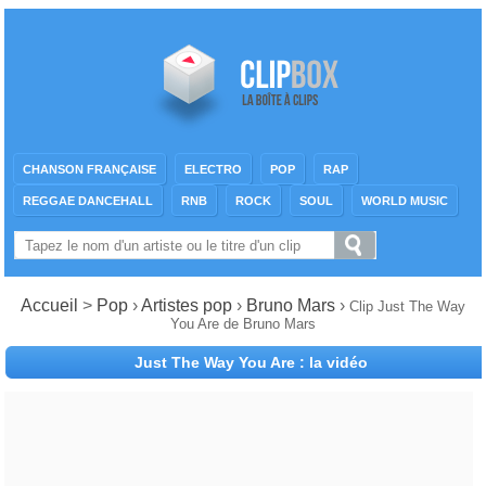
CHANSON FRANÇAISE
ELECTRO
POP
RAP
REGGAE DANCEHALL
RNB
ROCK
SOUL
WORLD MUSIC
Accueil
>
Pop
›
Artistes pop
›
Bruno Mars
›
Clip Just The Way
You Are de Bruno Mars
Just The Way You Are : la vidéo