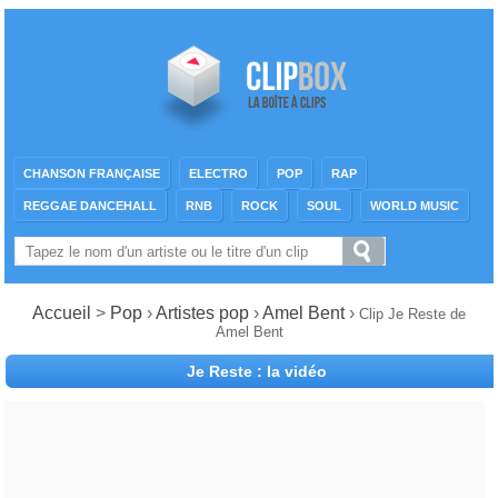
CHANSON FRANÇAISE
ELECTRO
POP
RAP
REGGAE DANCEHALL
RNB
ROCK
SOUL
WORLD MUSIC
Accueil
>
Pop
›
Artistes pop
›
Amel Bent
›
Clip Je Reste de
Amel Bent
Je Reste : la vidéo