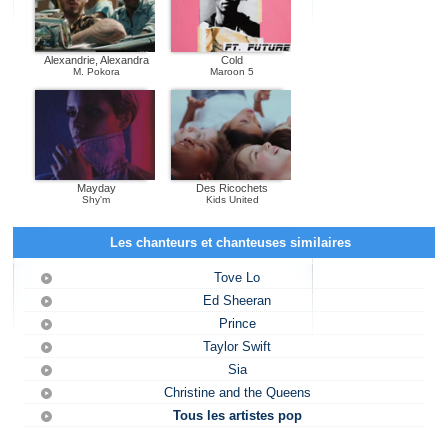
Alexandrie, Alexandra
Cold
M. Pokora
Maroon 5
Mayday
Des Ricochets
Shy'm
Kids United
Les chanteurs et chanteuses similaires
Tove Lo
Ed Sheeran
Prince
Taylor Swift
Sia
Christine and the Queens
Tous les artistes pop