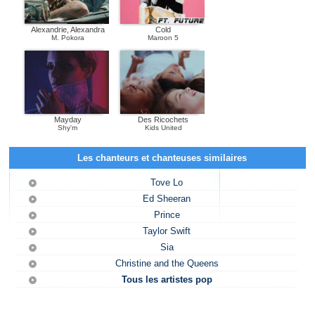
Alexandrie, Alexandra
Cold
M. Pokora
Maroon 5
Mayday
Des Ricochets
Shy'm
Kids United
Les chanteurs et chanteuses similaires
Tove Lo
Ed Sheeran
Prince
Taylor Swift
Sia
Christine and the Queens
Tous les artistes pop