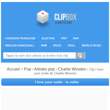
CHANSON FRANÇAISE
ELECTRO
POP
RAP
REGGAE DANCEHALL
RNB
ROCK
SOUL
WORLD MUSIC
Accueil
>
Pop
›
Artistes pop
›
Charlie Winston
›
Clip I love
your smile de Charlie Winston
I love your smile : la vidéo