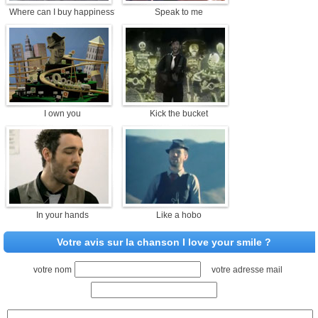
Where can I buy happiness?
Speak to me
I own you
Kick the bucket
In your hands
Like a hobo
Votre avis sur la chanson I love your smile ?
votre nom
votre adresse mail