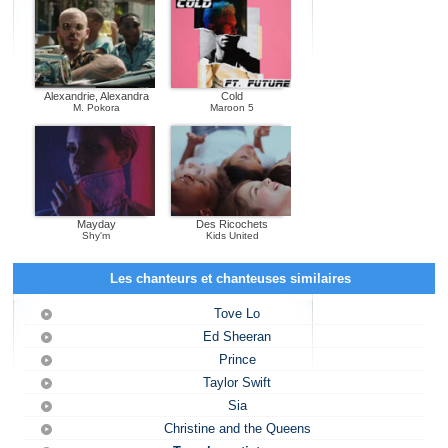
Alexandrie, Alexandra
Cold
M. Pokora
Maroon 5
Mayday
Des Ricochets
Shy'm
Kids United
Les chanteurs et chanteuses similaires
Tove Lo
Ed Sheeran
Prince
Taylor Swift
Sia
Christine and the Queens