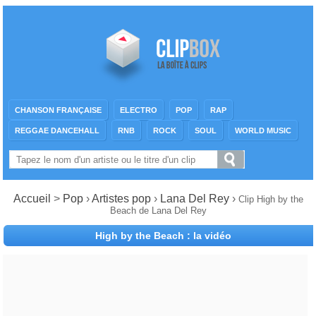
CHANSON FRANÇAISE
ELECTRO
POP
RAP
REGGAE DANCEHALL
RNB
ROCK
SOUL
WORLD MUSIC
Accueil
>
Pop
›
Artistes pop
›
Lana Del Rey
›
Clip High by the
Beach de Lana Del Rey
High by the Beach : la vidéo