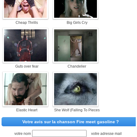
Cheap Thrills
Big Girls Cry
Guts over fear
Chandelier
Elastic Heart
She Wolf (Falling To Pieces)
Votre avis sur la chanson Fire meet gasoline ?
votre nom
votre adresse mail