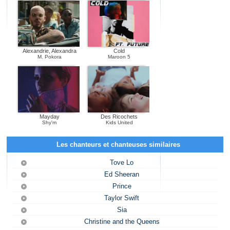
Alexandrie, Alexandra
Cold
M. Pokora
Maroon 5
Mayday
Des Ricochets
Shy'm
Kids United
Les chanteurs et chanteuses similaires
Tove Lo
Ed Sheeran
Prince
Taylor Swift
Sia
Christine and the Queens