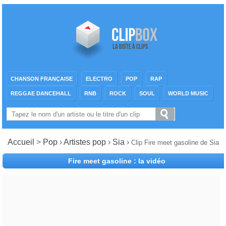
CHANSON FRANÇAISE
ELECTRO
POP
RAP
REGGAE DANCEHALL
RNB
ROCK
SOUL
WORLD MUSIC
Accueil
>
Pop
›
Artistes pop
›
Sia
›
Clip Fire meet gasoline de Sia
Fire meet gasoline : la vidéo