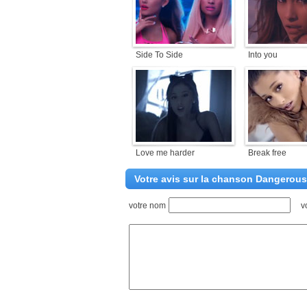
Side To Side
Into you
Love me harder
Break free
Votre avis sur la chanson Dangero
votre nom
v