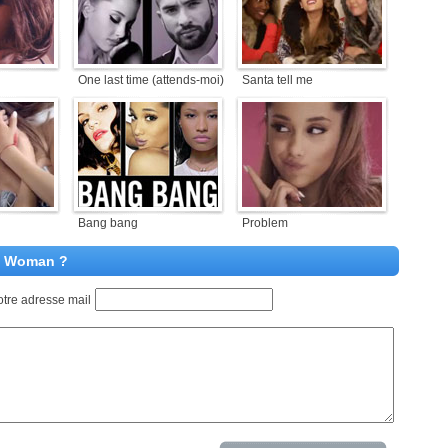
One last time (attends-moi)
Santa tell me
Bang bang
Problem
us Woman ?
otre adresse mail