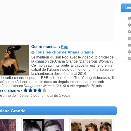
Les
Genre musical :
Pop
Tous les clips de Ariana Grande
Le meilleur du son Pop avec le vidéo-clip officiel de
la chanson de Ariana Grande "Dangerous Woman".
Ce morceau interprété a cappella est le premier
extrait de l’album studio du même nom (le 3ème de
la chanteuse) dévoilé en mai 2016.
 de cette chanson pop et R&B est réalisé par The Young Astronauts, il
scène une Ariana sensuelle dans un déguisement de lapin en cuir.
idéo de l'album
Dangerous Woman (2016)
a été regardée 70 fois.
es visiteurs :
oyenne de
4,00
sur
5
pour un total de
1 votes
.
Ariana Grande