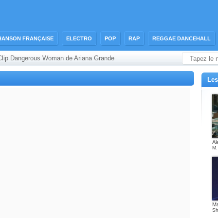
HANSON FRANÇAISE
ELECTRO
POP
RAP
REGGAE DANCEHALL
Clip Dangerous Woman de Ariana Grande
Les
Al
M.
M
Sh