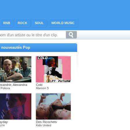
RNB
ROCK
SOUL
WORLD MUSIC
 nouveautés Pop
exandrie, Alexandra
Cold
 Pokora
Maroon 5
ayday
Des Ricochets
y'm
Kids United