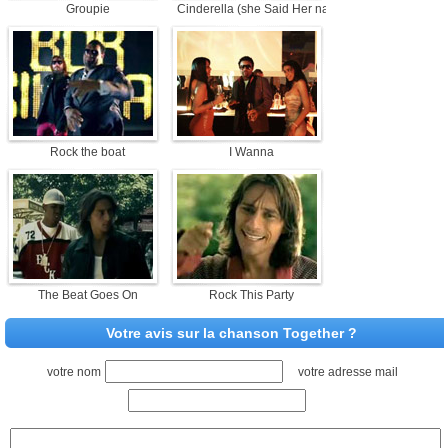
Groupie
Cinderella (she Said Her name)
Rock the boat
I Wanna
The Beat Goes On
Rock This Party
Votre avis sur la chanson Together ?
votre nom
votre adresse mail