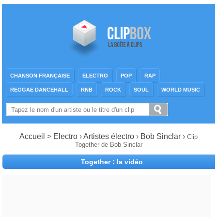
CHANSON FRANÇAISE
ELECTRO
POP
RAP
REGGAE DANCEHALL
RNB
ROCK
SOUL
WORLD MUSIC
Accueil
>
Electro
›
Artistes électro
›
Bob Sinclar
›
Clip
Together de Bob Sinclar
Together : la vidéo