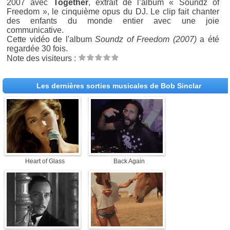
2007 avec
Together
, extrait de l’album « Soundz of
Freedom », le cinquième opus du DJ. Le clip fait chanter
des enfants du monde entier avec une joie
communicative.
Cette vidéo de l'album
Soundz of Freedom (2007)
a été
regardée 30 fois.
Note des visiteurs :
Les dernières sorties musicales de Bob Sinclar
Heart of Glass
Back Again