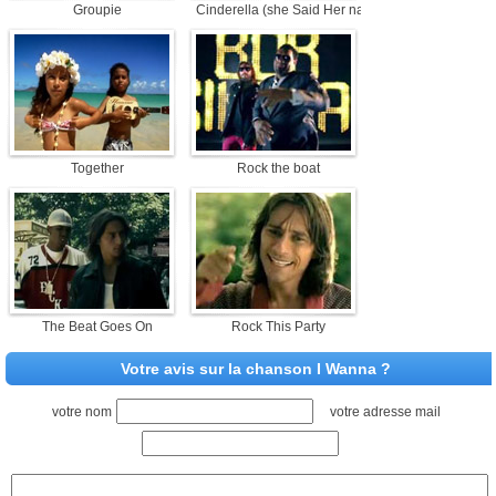
Groupie
Cinderella (she Said Her name)
Together
Rock the boat
The Beat Goes On
Rock This Party
Votre avis sur la chanson I Wanna ?
votre nom
votre adresse mail