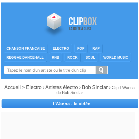
CHANSON FRANÇAISE
ELECTRO
POP
RAP
REGGAE DANCEHALL
RNB
ROCK
SOUL
WORLD MUSIC
Accueil
>
Electro
›
Artistes électro
›
Bob Sinclar
›
Clip I Wanna
de Bob Sinclar
I Wanna : la vidéo