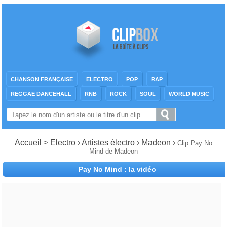
CHANSON FRANÇAISE
ELECTRO
POP
RAP
REGGAE DANCEHALL
RNB
ROCK
SOUL
WORLD MUSIC
Accueil
>
Electro
›
Artistes électro
›
Madeon
›
Clip Pay No
Mind de Madeon
Pay No Mind : la vidéo