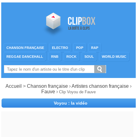
CHANSON FRANÇAISE
ELECTRO
POP
RAP
REGGAE DANCEHALL
RNB
ROCK
SOUL
WORLD MUSIC
Accueil
>
Chanson française
›
Artistes chanson française
›
Fauve
›
Clip Voyou de Fauve
Voyou : la vidéo