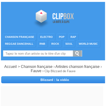
CHANSON FRANÇAISE
ELECTRO
POP
RAP
REGGAE DANCEHALL
RNB
ROCK
SOUL
WORLD MUSIC
Accueil
>
Chanson française
›
Artistes chanson française
›
Fauve
›
Clip Blizzard de Fauve
Blizzard : la vidéo