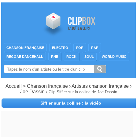
CHANSON FRANÇAISE
ELECTRO
POP
RAP
REGGAE DANCEHALL
RNB
ROCK
SOUL
WORLD MUSIC
Accueil
>
Chanson française
›
Artistes chanson française
›
Joe Dassin
›
Clip Siffler sur la colline de Joe Dassin
Siffler sur la colline : la vidéo