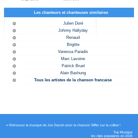
Les chanteurs et chanteuses similaires
Julien Doré
Johnny Hallyday
Renaud
Brigitte
Vanessa Paradis
Marc Lavoine
Patrick Bruel
Alain Bashung
Tous les artistes de la chanson francaise
➙ Retrouvez la musique de Joe Dassin avec la chanson Siffler sur la colline !
Top Musique
les clips populaires en 2026