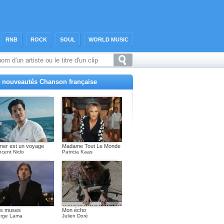
RNB
ROCK
SOUL
WORLD MUSIC
 nouveautés Chanson française
mer est un voyage
Madame Tout Le Monde
ncent Niclo
Patricia Kaas
s muses
Mon écho
rge Lama
Julien Doré