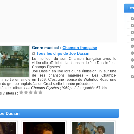
Les
Genre musical :
Chanson française
Tous les clips de Joe Dassin
Le meilleur du son Chanson française avec le
vidéo-clip officiel de la chanson de Joe Dassin "Les
Champs-Élysées".
Joe Dassin en live lors d’une émission TV sur une
de ses chansons majeures « Les Champs-
 » sortie en single en 1969. C’est une reprise de Waterloo Road une
 du groupe anglais Jason Crest sortie l’année précédente.
idéo de l'album
Les Champs-Élysées (1969)
a été regardée 67 fois.
 visiteurs :
Joe Dassin