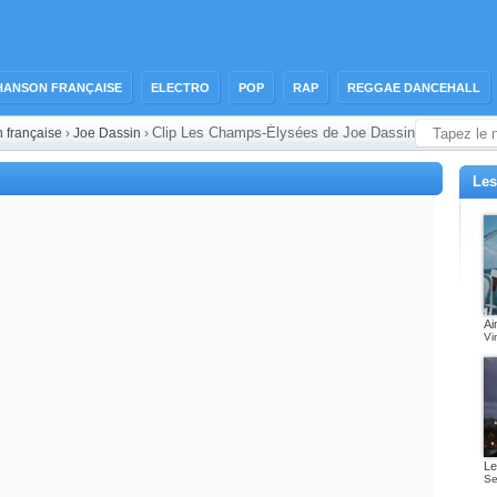
HANSON FRANÇAISE
ELECTRO
POP
RAP
REGGAE DANCEHALL
Clip Les Champs-Élysées de Joe Dassin
n française
›
Joe Dassin
›
Les
Ai
Vi
Le
Se