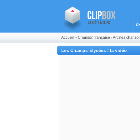
C
Accueil
>
Chanson française
›
Artistes chanso
Les Champs-Élysées : la vidéo