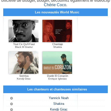
officielle de Bouger, bouger, découvrez également le vidéoclip
Chérie Coco
.
Les nouveautés World Music
Tout Ce Qu’il Faut
Chantaje
Black M Gradur
Shakira
Sonrisa
Duele El Corazón
Kendji Girac
Enrique Iglesias
Les chanteurs et chanteuses similaires
Yannick Noah
Shakira
Kendji Girac