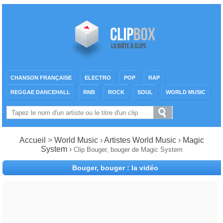
CHANSON FRANÇAISE
ELECTRO
POP
RAP
REGGAE DANCEHALL
RNB
ROCK
SOUL
WORLD MUSIC
Accueil
>
World Music
›
Artistes World Music
›
Magic
System
›
Clip Bouger, bouger de Magic System
Bouger, bouger : la vidéo