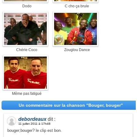
Dodo
C cho ça brule
Chérie Coco
Zouglou Dance
Même pas fatigué
Un commentaire sur la chanson “Bouger, bouger”
debordeaux
dit :
11 juillet 2011 à 17h48
bouger;bouger? le clip est bon.