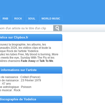
RNB
ROCK
SOUL
WORLD MUSIC
elice sur Clipbox.fr
ouvez la biographie, les albums, les
eautés 2026, les vidéos clips et toute la
que Rock de l'artiste Yodelice.
utez les tubes Free, My blood is burning, More
n meets the eye, Sunday With The Flu et les
nières chansons
Fade Away
et
Talk To Me
.
 informations sur l'artiste
 de naissance : Créteil (France)
e de naissance : 23 Février 1979
 : 47 ans
ne astrologique : Poisson
e musical : Rock
discographie de Yodelice