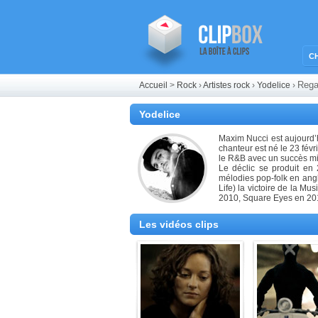
C
Rega
Accueil
>
Rock
›
Artistes rock
›
Yodelice
›
Yodelice
Maxim Nucci est aujourd’
chanteur est né le 23 févr
le R&B avec un succès mi
Le déclic se produit en
mélodies pop-folk en angla
Life) la victoire de la M
2010, Square Eyes en 201
Les vidéos clips