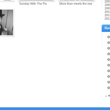
2004
Sunday With The Flu
More than meets the eye
200
2009
201
201
2014
Roc
→
v