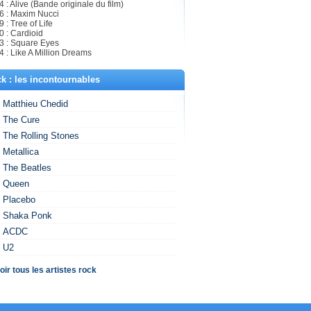
 : Alive (Bande originale du film)
6 : Maxim Nucci
 : Tree of Life
0 : Cardioid
3 : Square Eyes
 : Like A Million Dreams
k : les incontournables
Matthieu Chedid
The Cure
The Rolling Stones
Metallica
The Beatles
Queen
Placebo
Shaka Ponk
ACDC
U2
oir tous les artistes rock