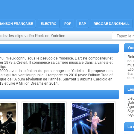
HANSON FRANÇAISE
ELECTRO
POP
RAP
REGGAE DANCEHALL
rdez les clips vidéo Rock de Yodelice
Yod
Retr
hui mieux connu sous le pseudo de Yodelice. L’artiste compositeur et
nouv
ier 1979 à Créteil. Il commence sa carrière musicale dans la variété et
musi
tigé.
Eco
 2009 avec la création du personnage de Yodelice. Il propose des
tha
is qui trouvent leur public. Il remporte en 2010 (avec l’album Tree of
der
usique de l’Album révélation de l’année. Suivront 3 albums Cardioid en
3 et Like A Million Dreams en 2014.
Les
Lieu
Dat
Âge
Sig
Styl
La 