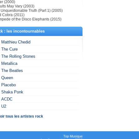
er (2000)
ults May Vary (2003)
 Unquestionable Truth (Part 1) (2005)
d Cobra (2011)
mpede of the Disco Elephants (2015)
k : les incontournables
Matthieu Chedid
The Cure
The Rolling Stones
Metallica
The Beatles
Queen
Placebo
Shaka Ponk
ACDC
U2
oir tous les artistes rock
Top Musique