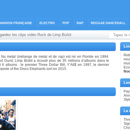
HANSON FRANÇAISE
ELECTRO
POP
RAP
REGGAE DANCEHALL
gardez les clips vidéo Rock de Limp Bizkit
Lim
Retr
e Nu metal (mélange de metal et de rap) est né en Floride en 1994.
nouv
d Durst, Limp Bizkit a écoulé plus de 35 millions d’albums dans le
mus
 6 albums : le premier Three Dollar Bill, Y’All$ en 1997, le dernier
Eco
pede of the Disco Elephants sort en 2015.
Noo
Les
Pays
Ann
Styl
La 
Thre
Sign
Cho