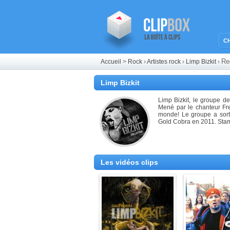
C
Re
Accueil
>
Rock
›
Artistes rock
›
Limp Bizkit
›
Limp Bizkit
Limp Bizkit, le groupe d
Mené par le chanteur Fre
monde! Le groupe a sorti
Gold Cobra en 2011. Stam
Les vidéos clips