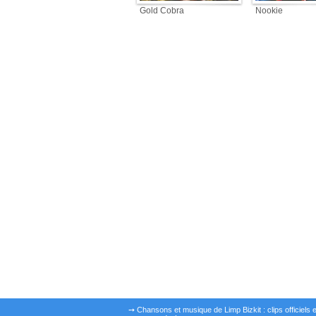
Gold Cobra
Nookie
➙ Chansons et musique de Limp Bizkit : clips officiels e