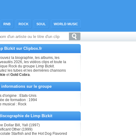
RNB
ROCK
SOUL
WORLD MUSIC
p Bizkit sur Clipbox.fr
ouvez la biographie, les albums, les
eautés 2026, les vidéos clips et toute la
ique Rock du groupe Limp Bizkit.
utez les tubes et les dernières chansons
kie
et
Gold Cobra
.
 informations sur le groupe
 d'origine : Etats-Unis
ée de formation : 1994
e musical : Rock
discographie de Limp Bizkit
e Dollar Bill, Yall (1997)
ificant Other (1999)
colate Starfish and the Hot Dog Flavored