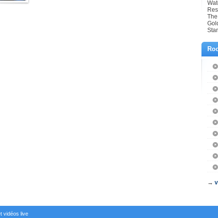
Wat
Res
The
Gol
Sta
Roc
→
v
t vidéos live