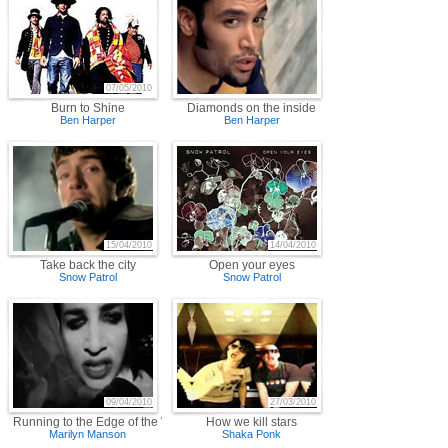
07/05/2010
Burn to Shine
Diamonds on the inside
Ben Harper
Ben Harper
15/04/2010
14/04/2010
Take back the city
Open your eyes
Snow Patrol
Snow Patrol
09/04/2010
27/03/2010
Running to the Edge of the World
How we kill stars
Marilyn Manson
Shaka Ponk