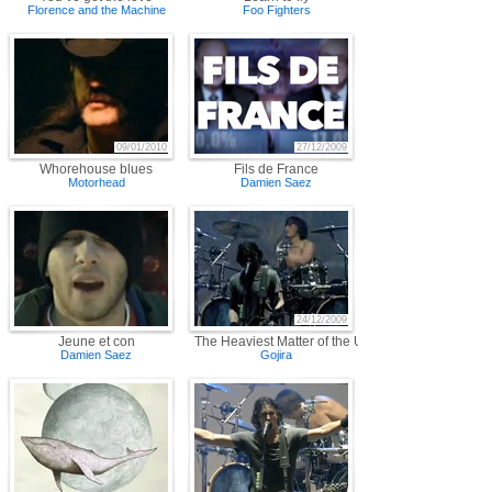
Florence and the Machine
Foo Fighters
09/01/2010
27/12/2009
Whorehouse blues
Fils de France
Motorhead
Damien Saez
24/12/2009
Jeune et con
The Heaviest Matter of the Universe
Damien Saez
Gojira