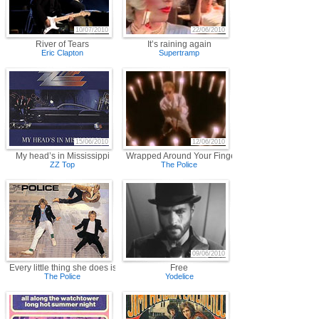
10/07/2010
22/06/2010
River of Tears
It’s raining again
Eric Clapton
Supertramp
15/06/2010
12/06/2010
My head’s in Mississippi
Wrapped Around Your Finger
ZZ Top
The Police
09/06/2010
Every little thing she does is magic
Free
The Police
Yodelice