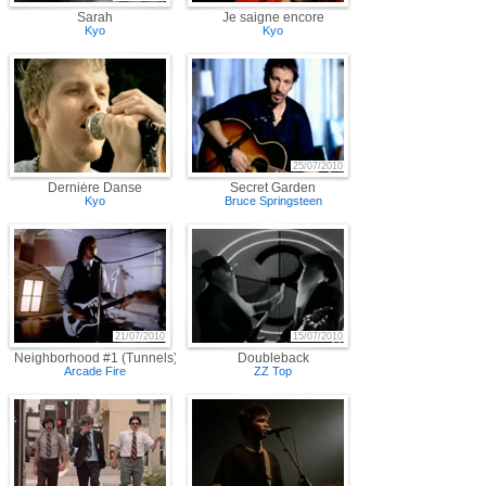
Sarah
Je saigne encore
Kyo
Kyo
25/07/2010
Dernière Danse
Secret Garden
Kyo
Bruce Springsteen
21/07/2010
15/07/2010
Neighborhood #1 (Tunnels)
Doubleback
Arcade Fire
ZZ Top