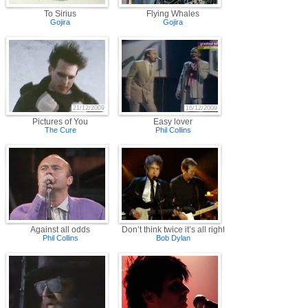
To Sirius
Flying Whales
Gojira
Gojira
21/12/2009
16/12/2009
Pictures of You
Easy lover
The Cure
Phil Collins
Against all odds
Don’t think twice it’s all right
Phil Collins
Bob Dylan