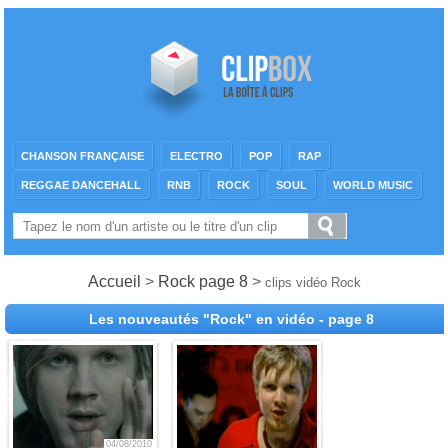
CHANSON FRANÇAISE
ELECTRO
POP
RAP
REGGAE DANCEHALL
RNB
ROCK
SOUL
WORLD MUSIC
Accueil
>
Rock page 8
>
clips vidéo Rock
Les nouveautés "Rock" en vidéo - page 8
04/08/2010