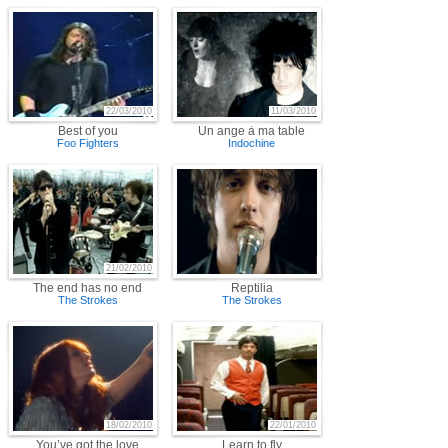
22/03/2010
11/03/2010
Best of you
Un ange à ma table
Foo Fighters
Indochine
21/02/2010
The end has no end
Reptilia
The Strokes
The Strokes
18/02/2010
22/01/2010
You’ve got the love
Learn to fly