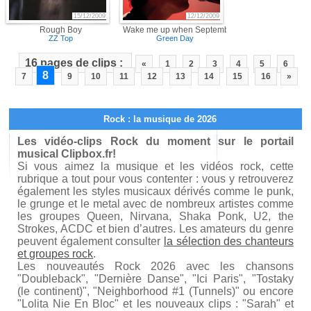
15/12/2009
12/12/2009
Rough Boy
Wake me up when September ends…
ZZ Top
Green Day
16 pages de clips :
«
1
2
3
4
5
6
8
7
9
10
11
12
13
14
15
16
»
Rock : la musique de 2026
Les vidéo-clips Rock du moment sur le portail
musical Clipbox.fr!
Si vous aimez la musique et les vidéos rock, cette
rubrique a tout pour vous contenter : vous y retrouverez
également les styles musicaux dérivés comme le punk,
le grunge et le metal avec de nombreux artistes comme
les groupes Queen, Nirvana, Shaka Ponk, U2, the
Strokes, ACDC et bien d’autres. Les amateurs du genre
peuvent également consulter
la sélection des chanteurs
et groupes rock
.
Les nouveautés Rock 2026 avec les chansons
"Doubleback", "Dernière Danse", "Ici Paris", "Tostaky
(le continent)", "Neighborhood #1 (Tunnels)" ou encore
"Lolita Nie En Bloc" et les nouveaux clips : "Sarah" et