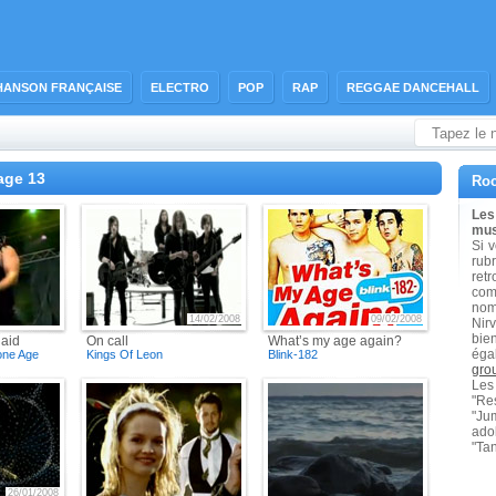
HANSON FRANÇAISE
ELECTRO
POP
RAP
REGGAE DANCEHALL
age 13
Roc
Les
mus
Si 
rub
ret
com
nom
14/02/2008
09/02/2008
Nir
bie
laid
On call
What’s my age again?
éga
one Age
Kings Of Leon
Blink-182
gro
Les
"Res
"Ju
adol
"Tan
26/01/2008