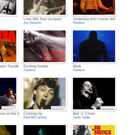
Love Will Tear Us Apart
Yesterday don’t mean shit
Joy Division
Pantera
ern Trendkill
Fucking hostile
Walk
Pantera
Pantera
02/01/2008
01/01/2008
26/12/2007
good on the dancefloor
Coming Up
Ball ‘n’ Chain
Paul McCartney
Janis Joplin