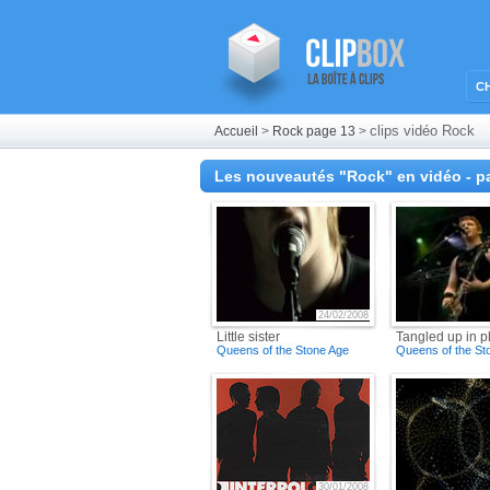
C
clips vidéo Rock
Accueil
>
Rock page 13
>
Les nouveautés "Rock" en vidéo - p
24/02/2008
Little sister
Tangled up in p
Queens of the Stone Age
Queens of the St
30/01/2008