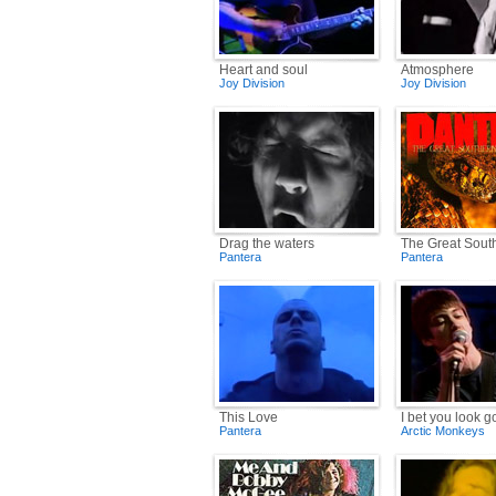
Heart and soul
Atmosphere
Joy Division
Joy Division
Drag the waters
The Great South
Pantera
Pantera
This Love
I bet you look 
Pantera
Arctic Monkeys