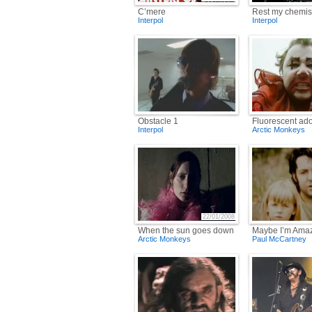
C’mere
Rest my chemis
Interpol
Interpol
Obstacle 1
Fluorescent ad
Interpol
Arctic Monkeys
22/01/2008
When the sun goes down
Maybe I’m Ama
Arctic Monkeys
Paul McCartney