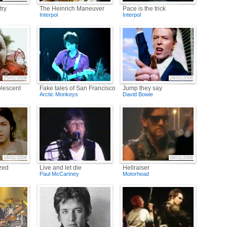
try
The Heinrich Maneuver
Pace is the trick
Interpol
Interpol
25/01/2008
24/01/2008
olescent
Fake tales of San Francisco
Jump they say
Arctic Monkeys
David Bowie
18/01/2008
09/01/2008
zed
Live and let die
Hellraiser
Paul McCartney
Motorhead