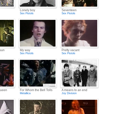
Lonely boy
Seventeen
Sex Pistols
Sex Pistols
 sun
My way
Pretty vacant
Sex Pistols
Sex Pistols
06/01/2008
Queen
For Whom the Bell Tolls
A means to an end
Metallica
Joy Division