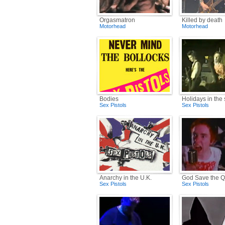
Orgasmatron
Killed by death
Motorhead
Motorhead
Bodies
Holidays in the
Sex Pistols
Sex Pistols
Anarchy in the U.K.
God Save the 
Sex Pistols
Sex Pistols