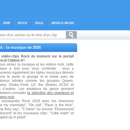
RNB
ROCK
SOUL
WORLD MUSIC
k : la musique de 2026
 vidéo-clips Rock du moment sur le portail
ical Clipbox.fr!
vous aimez la musique et les vidéos rock, cette
rique a tout pour vous contenter : vous y
rouverez également les styles musicaux dérivés
me le punk, le grunge et le metal avec de
breux artistes comme les groupes Queen,
vana, Shaka Ponk, U2, the Strokes, ACDC et
n d’autres. Les amateurs du genre peuvent
lement consulter
la sélection des chanteurs et
upes rock
.
 nouveautés Rock 2026 avec les chansons
t my chemistry", "On call", "Pace is the trick",
mp they say", "C’mere" ou encore "Fluorescent
escent" et les nouveaux clips : "Little sister" et
gled up in plaid".