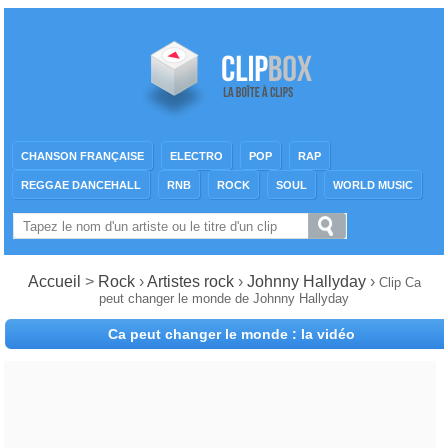
CHANSON FRANÇAISE
ELECTRO
POP
RAP
REGGAE DANCEHALL
RNB
ROCK
SOUL
WORLD MUSIC
Accueil
>
Rock
›
Artistes rock
›
Johnny Hallyday
›
Clip Ca
peut changer le monde de Johnny Hallyday
Ca peut changer le monde : la vidéo