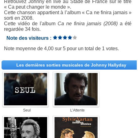
Retrouvez Johnny en live au Stade de France sur le titre
« Ca peut changer le monde ».
Cette chanson appartient à l’album « Ca ne finira jamais »
sorti en 2008.
Cette vidéo de l'album
Ca ne finira jamais (2008)
a été
regardée 34 fois.
Note des visiteurs :
Note moyenne de
4,00
sur
5
pour un total de
1 votes
.
Les dernières sorties musicales de Johnny Hallyday
Seul
L’Attente