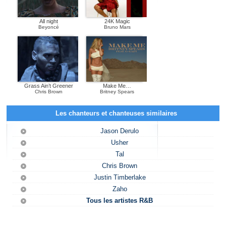
All night
24K Magic
Beyoncé
Bruno Mars
Grass Ain’t Greener
Make Me…
Chris Brown
Britney Spears
Les chanteurs et chanteuses similaires
Jason Derulo
Usher
Tal
Chris Brown
Justin Timberlake
Zaho
Tous les artistes R&B