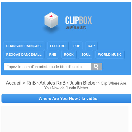
CHANSON FRANÇAISE
ELECTRO
POP
RAP
REGGAE DANCEHALL
RNB
ROCK
SOUL
WORLD MUSIC
Accueil
>
RnB
›
Artistes RnB
›
Justin Bieber
›
Clip Where Are
You Now de Justin Bieber
Where Are You Now : la vidéo