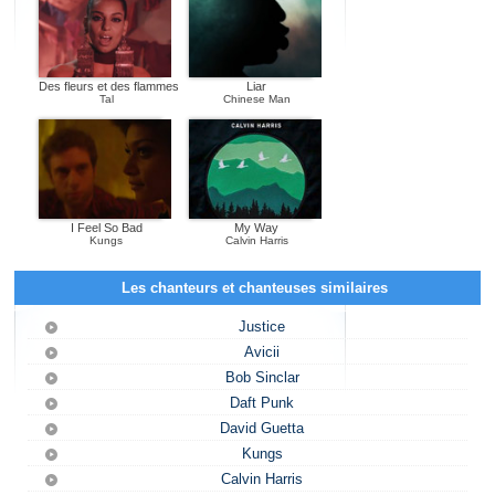
Des fleurs et des flammes
Liar
Tal
Chinese Man
I Feel So Bad
My Way
Kungs
Calvin Harris
Les chanteurs et chanteuses similaires
Justice
Avicii
Bob Sinclar
Daft Punk
David Guetta
Kungs
Calvin Harris