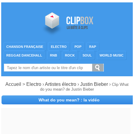
CHANSON FRANÇAISE
ELECTRO
POP
RAP
REGGAE DANCEHALL
RNB
ROCK
SOUL
WORLD MUSIC
Accueil
>
Electro
›
Artistes électro
›
Justin Bieber
›
Clip What
do you mean? de Justin Bieber
What do you mean? : la vidéo