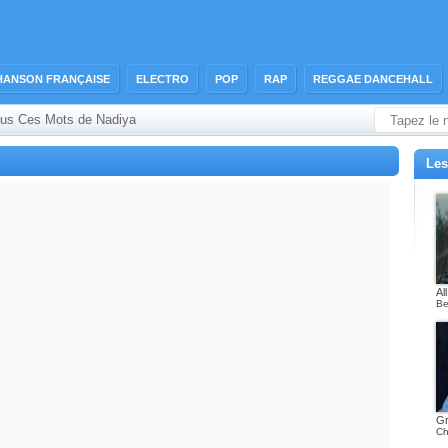
HANSON FRANÇAISE
ELECTRO
POP
RAP
REGGAE DANCEHALL
ous Ces Mots de Nadiya
Les
Al
Be
Gr
Ch