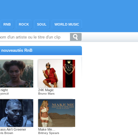
RNB
ROCK
SOUL
WORLD MUSIC
 nouveautés RnB
l night
24K Magic
yoncé
Bruno Mars
ass Ain’t Greener
Make Me…
ris Brown
Britney Spears