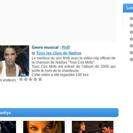
Les
Genre musical :
RnB
Tous les clips de Nadiya
Le meilleur du son RnB avec le vidéo-clip officiel de
la chanson de Nadiya "Tous Ces Mots".
Tous Ces Mots est extrait de l’album de 2006 qui
porte le nom de la chanteuse.
Cette vidéo a été regardée 145 fois.
 visiteurs :
Nadiya