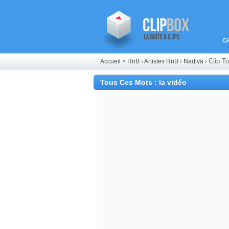
C
Clip T
Accueil
>
RnB
›
Artistes RnB
›
Nadiya
›
Tous Ces Mots : la vidéo