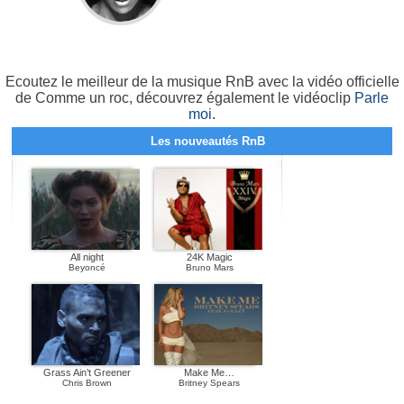
Ecoutez le meilleur de la musique RnB avec la vidéo officielle
de Comme un roc, découvrez également le vidéoclip
Parle
moi
.
Les nouveautés RnB
All night
24K Magic
Beyoncé
Bruno Mars
Grass Ain’t Greener
Make Me…
Chris Brown
Britney Spears