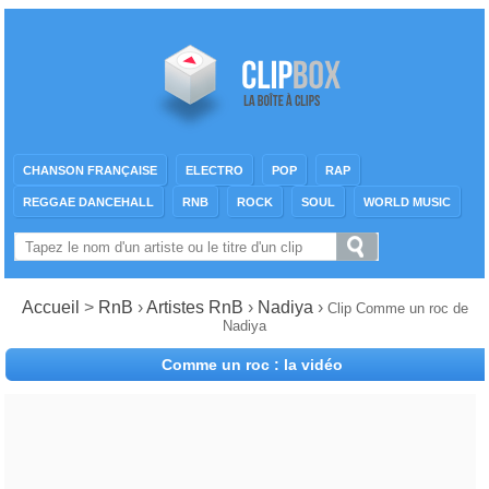
CHANSON FRANÇAISE
ELECTRO
POP
RAP
REGGAE DANCEHALL
RNB
ROCK
SOUL
WORLD MUSIC
Accueil
>
RnB
›
Artistes RnB
›
Nadiya
›
Clip Comme un roc de
Nadiya
Comme un roc : la vidéo