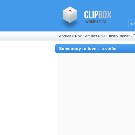
C
C
Accueil
>
RnB
›
Artistes RnB
›
Justin Bieber
›
Somebody to love : la vidéo