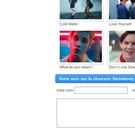
Cold Water
Love Yourself
What do you mean?
Don’t Look Do
Votre avis sur la chanson Somebody 
votre nom
v