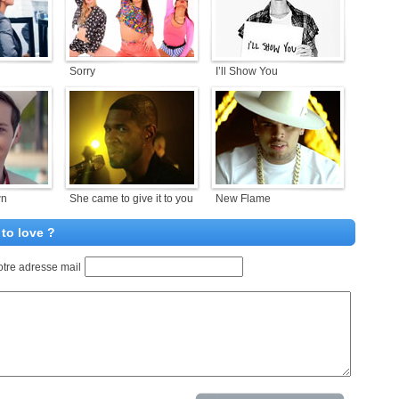
Sorry
I’ll Show You
wn
She came to give it to you
New Flame
to love ?
otre adresse mail