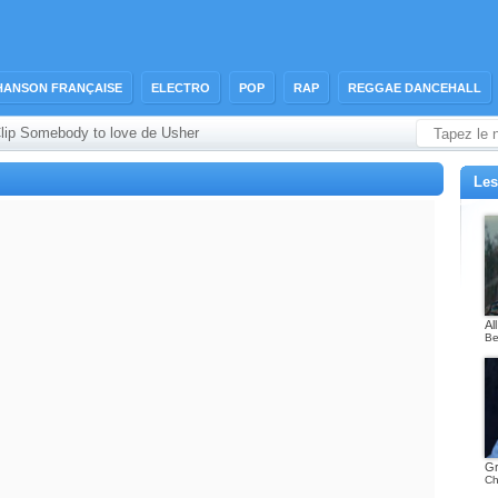
HANSON FRANÇAISE
ELECTRO
POP
RAP
REGGAE DANCEHALL
lip Somebody to love de Usher
Les
Al
Be
Gr
Ch