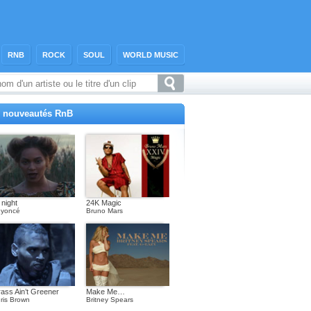
RNB
ROCK
SOUL
WORLD MUSIC
 nouveautés RnB
l night
24K Magic
yoncé
Bruno Mars
ass Ain’t Greener
Make Me…
ris Brown
Britney Spears