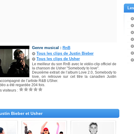
Les
Genre musical :
RnB
Tous les clips de Justin Bieber
Tous les clips de Usher
Le meilleur du son RnB avec le vidéo-clip officiel de
la chanson de Usher "Somebody to love".
Deuxième extrait de l’album Love 2.0, Somebody to
love, on retrouve sur cet titre la canadien Justin
accompagné de l’artiste R&B USher.
idéo a été regardée 204 fois.
 visiteurs :
ustin Bieber et Usher