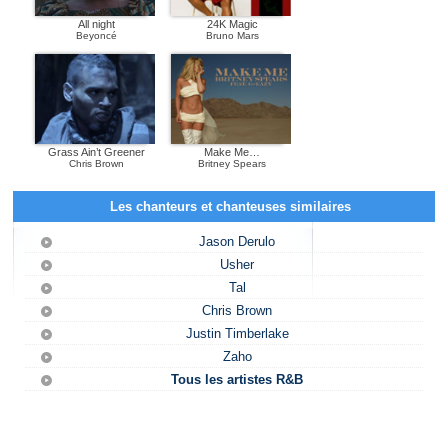
All night
24K Magic
Beyoncé
Bruno Mars
Grass Ain’t Greener
Make Me…
Chris Brown
Britney Spears
Les chanteurs et chanteuses similaires
Jason Derulo
Usher
Tal
Chris Brown
Justin Timberlake
Zaho
Tous les artistes R&B