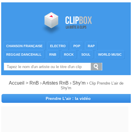
CHANSON FRANÇAISE
ELECTRO
POP
RAP
REGGAE DANCEHALL
RNB
ROCK
SOUL
WORLD MUSIC
Accueil
>
RnB
›
Artistes RnB
›
Shy'm
›
Clip Prendre L’air de
Shy'm
Prendre L’air : la vidéo