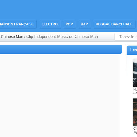
HANSON FRANÇAISE
ELECTRO
POP
RAP
REGGAE DANCEHALL
Clip Independent Music de Chinese Man
›
Chinese Man
›
Les
No
Se
Ch
Tr