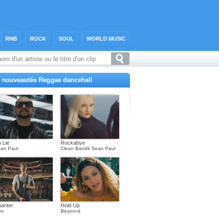
RNB
ROCK
SOUL
WORLD MUSIC
 nouveautés Reggae dancehall
 Lie
Rockabye
an Paul
Clean Bandit Sean Paul
anter
Hold Up
yo
Beyoncé