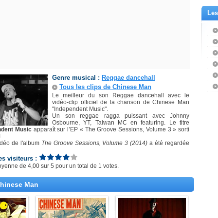
Les
Genre musical :
Reggae dancehall
Tous les clips de Chinese Man
Le meilleur du son Reggae dancehall avec le
vidéo-clip officiel de la chanson de Chinese Man
"Independent Music".
Un son reggae ragga puissant avec Johnny
Osbourne, YT, Taiwan MC en featuring. Le titre
ndent Music
apparaît sur l’EP « The Groove Sessions, Volume 3 » sorti
4
idéo de l'album
The Groove Sessions, Volume 3 (2014)
a été regardée
es visiteurs :
oyenne de
4,00
sur
5
pour un total de
1 votes
.
Chinese Man