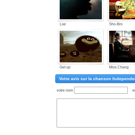
Liar
Sho-Bro
Get up
Miss Chang
Votre avis sur la chanson Independe
votre nom
v