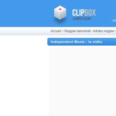
C
Accueil
>
Reggae dancehall
›
Artistes reggae
Independent Music : la vidéo