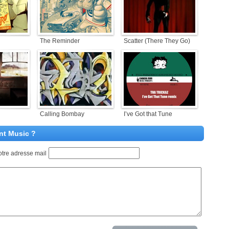
The Reminder
Scatter (There They Go)
Calling Bombay
I’ve Got that Tune
nt Music ?
otre adresse mail