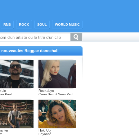
RNB
ROCK
SOUL
WORLD MUSIC
 nouveautés Reggae dancehall
 Lie
Rockabye
an Paul
Clean Bandit Sean Paul
anter
Hold Up
yo
Beyoncé