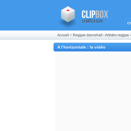
C
Accueil
>
Reggae dancehall
›
Artistes reggae
A l’horizontale : la vidéo