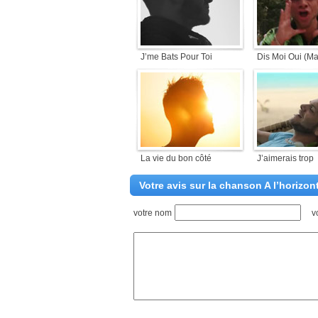
J’me Bats Pour Toi
Dis Moi Oui (Ma
La vie du bon côté
J’aimerais trop
Votre avis sur la chanson A l’horizon
votre nom
v