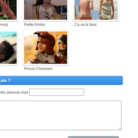
rina)
Petite Emilie
Ca va le faire
Prince Charmant
tale ?
otre adresse mail