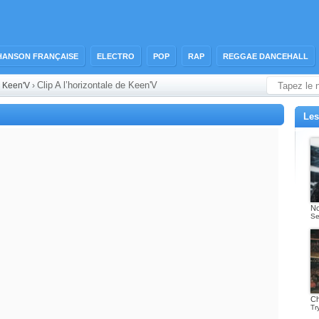
HANSON FRANÇAISE
ELECTRO
POP
RAP
REGGAE DANCEHALL
Clip A l’horizontale de Keen'V
›
Keen'V
›
Les
No
Se
Ch
Tr