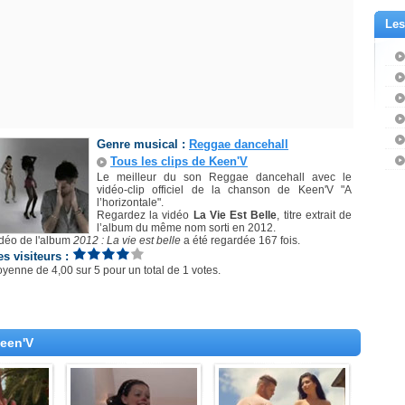
Les
Genre musical :
Reggae dancehall
Tous les clips de Keen'V
Le meilleur du son Reggae dancehall avec le
vidéo-clip officiel de la chanson de Keen'V "A
l’horizontale".
Regardez la vidéo
La Vie Est Belle
, titre extrait de
l’album du même nom sorti en 2012.
idéo de l'album
2012 : La vie est belle
a été regardée 167 fois.
es visiteurs :
oyenne de
4,00
sur
5
pour un total de
1 votes
.
Keen'V