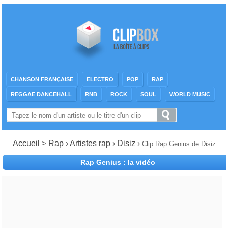
CHANSON FRANÇAISE
ELECTRO
POP
RAP
REGGAE DANCEHALL
RNB
ROCK
SOUL
WORLD MUSIC
Accueil
>
Rap
›
Artistes rap
›
Disiz
›
Clip Rap Genius de Disiz
Rap Genius : la vidéo