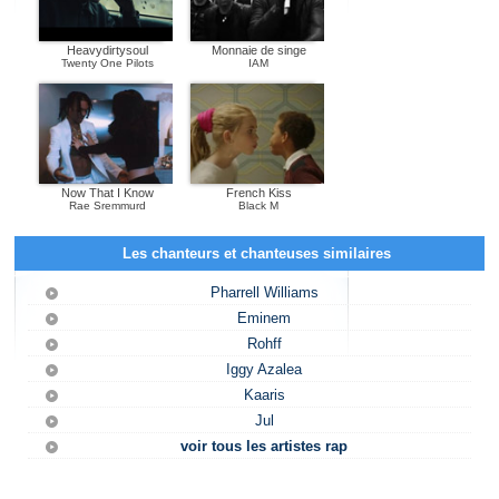
Heavydirtysoul
Monnaie de singe
Twenty One Pilots
IAM
Now That I Know
French Kiss
Rae Sremmurd
Black M
Les chanteurs et chanteuses similaires
Pharrell Williams
Eminem
Rohff
Iggy Azalea
Kaaris
Jul
voir tous les artistes rap