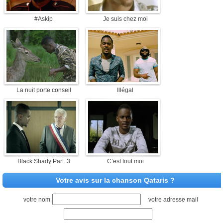
#Askip
Je suis chez moi
La nuit porte conseil
Illégal
Black Shady Part. 3
C’est tout moi
Votre avis sur la chanson Qataris ?
votre nom
votre adresse mail