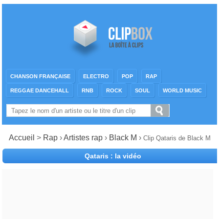
CHANSON FRANÇAISE
ELECTRO
POP
RAP
REGGAE DANCEHALL
RNB
ROCK
SOUL
WORLD MUSIC
Accueil
>
Rap
›
Artistes rap
›
Black M
›
Clip Qataris de Black M
Qataris : la vidéo