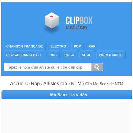
CHANSON FRANÇAISE
ELECTRO
POP
RAP
REGGAE DANCEHALL
RNB
ROCK
SOUL
WORLD MUSIC
Accueil
>
Rap
›
Artistes rap
›
NTM
›
Clip Ma Benz de NTM
Ma Benz : la vidéo