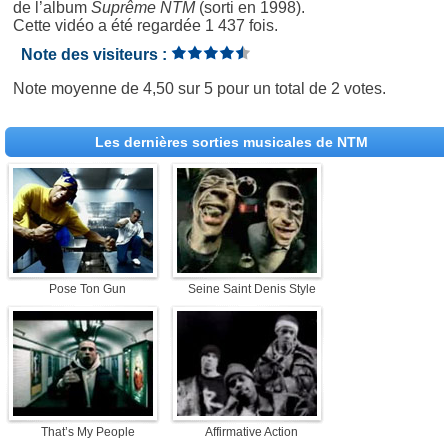
de l’album
Suprême NTM
(sorti en 1998).
Cette vidéo a été regardée 1 437 fois.
Note des visiteurs :
Note moyenne de
4,50
sur
5
pour un total de
2 votes
.
Les dernières sorties musicales de NTM
Pose Ton Gun
Seine Saint Denis Style
That’s My People
Affirmative Action