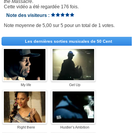
the Massacre
.
Cette vidéo a été regardée 176 fois.
Note des visiteurs :
Note moyenne de
5,00
sur
5
pour un total de
1 votes
.
Les dernières sorties musicales de 50 Cent
My life
Get Up
Right there
Hustler’s Ambition