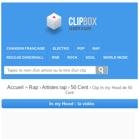
CHANSON FRANÇAISE
ELECTRO
POP
RAP
REGGAE DANCEHALL
RNB
ROCK
SOUL
WORLD MUSIC
Accueil
>
Rap
›
Artistes rap
›
50 Cent
›
Clip In my Hood de 50
Cent
In my Hood : la vidéo