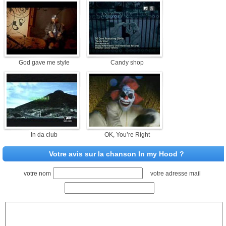
God gave me style
Candy shop
In da club
OK, You’re Right
Votre avis sur la chanson In my Hood ?
votre nom
votre adresse mail