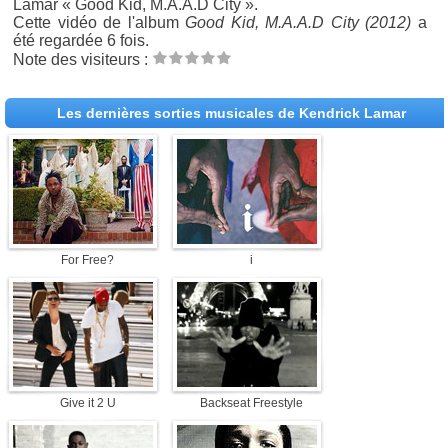
Lamar « Good Kid, M.A.A.D City ».
Cette vidéo de l'album
Good Kid, M.A.A.D City (2012)
a
été regardée 6 fois.
Note des visiteurs :
Les dernières sorties musicales de Kendrick Lamar
For Free?
i
Give it 2 U
Backseat Freestyle