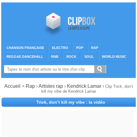
CHANSON FRANÇAISE
ELECTRO
POP
RAP
REGGAE DANCEHALL
RNB
ROCK
SOUL
WORLD MUSIC
Accueil
>
Rap
›
Artistes rap
›
Kendrick Lamar
›
Clip Trick, don’t
kill my vibe de Kendrick Lamar
Trick, don’t kill my vibe : la vidéo