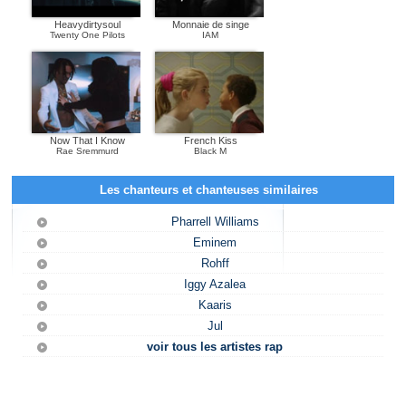
Heavydirtysoul
Monnaie de singe
Twenty One Pilots
IAM
Now That I Know
French Kiss
Rae Sremmurd
Black M
Les chanteurs et chanteuses similaires
Pharrell Williams
Eminem
Rohff
Iggy Azalea
Kaaris
Jul
voir tous les artistes rap