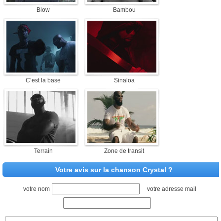
Blow
Bambou
C’est la base
Sinaloa
Terrain
Zone de transit
Votre avis sur la chanson Crystal ?
votre nom
votre adresse mail