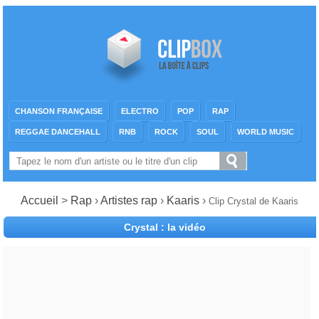
CHANSON FRANÇAISE
ELECTRO
POP
RAP
REGGAE DANCEHALL
RNB
ROCK
SOUL
WORLD MUSIC
Accueil
>
Rap
›
Artistes rap
›
Kaaris
›
Clip Crystal de Kaaris
Crystal : la vidéo