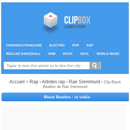
CHANSON FRANÇAISE
ELECTRO
POP
RAP
REGGAE DANCEHALL
RNB
ROCK
SOUL
WORLD MUSIC
Accueil
>
Rap
›
Artistes rap
›
Rae Sremmurd
›
Clip Black
Beatles de Rae Sremmurd
Black Beatles : la vidéo