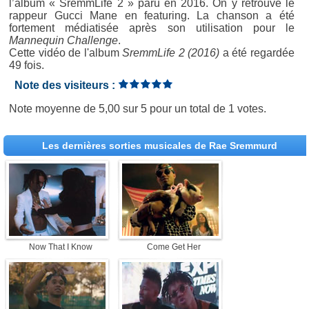
l’album « SremmLife 2 » paru en 2016. On y retrouve le
rappeur Gucci Mane en featuring. La chanson a été
fortement médiatisée après son utilisation pour le
Mannequin Challenge
.
Cette vidéo de l'album
SremmLife 2 (2016)
a été regardée
49 fois.
Note des visiteurs :
Note moyenne de
5,00
sur
5
pour un total de
1 votes
.
Les dernières sorties musicales de Rae Sremmurd
Now That I Know
Come Get Her