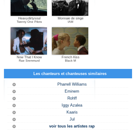
Heavydirtysoul
Monnaie de singe
Twenty One Pilots
IAM
Now That I Know
French Kiss
Rae Sremmurd
Black M
Les chanteurs et chanteuses similaires
Pharrell Williams
Eminem
Rohff
Iggy Azalea
Kaaris
Jul
voir tous les artistes rap