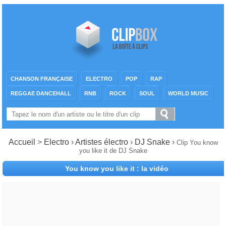
CHANSON FRANÇAISE
ELECTRO
POP
RAP
REGGAE DANCEHALL
RNB
ROCK
SOUL
WORLD MUSIC
Accueil
>
Electro
›
Artistes électro
›
DJ Snake
›
Clip You know
you like it de DJ Snake
You know you like it : la vidéo