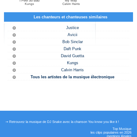
I Feel So Bad
My Way
Kungs
Calvin Harris
Les chanteurs et chanteuses similaires
Justice
Avicii
Bob Sinclar
Daft Punk
David Guetta
Kungs
Calvin Harris
Tous les artistes de la musique électronique
➙ Retrouvez la musique de DJ Snake avec la chanson You know you like it !
Top Musique
les clips populaires en 2026
mentions légales