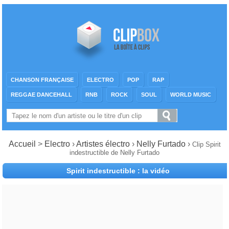
CHANSON FRANÇAISE
ELECTRO
POP
RAP
REGGAE DANCEHALL
RNB
ROCK
SOUL
WORLD MUSIC
Accueil
>
Electro
›
Artistes électro
›
Nelly Furtado
›
Clip Spirit
indestructible de Nelly Furtado
Spirit indestructible : la vidéo