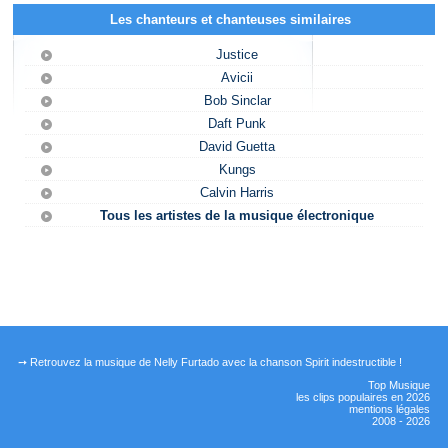
Les chanteurs et chanteuses similaires
Justice
Avicii
Bob Sinclar
Daft Punk
David Guetta
Kungs
Calvin Harris
Tous les artistes de la musique électronique
➙ Retrouvez la musique de Nelly Furtado avec la chanson Spirit indestructible !
Top Musique
les clips populaires en 2026
mentions légales
2008 - 2026