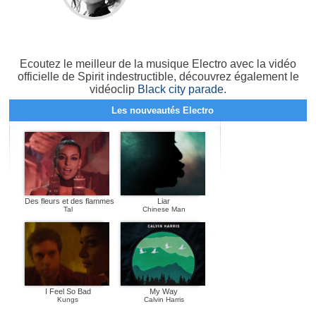
Ecoutez le meilleur de la musique Electro avec la vidéo
officielle de Spirit indestructible, découvrez également le
vidéoclip
Black city parade
.
Les nouveautés Electro
Des fleurs et des flammes
Liar
Tal
Chinese Man
I Feel So Bad
My Way
Kungs
Calvin Harris