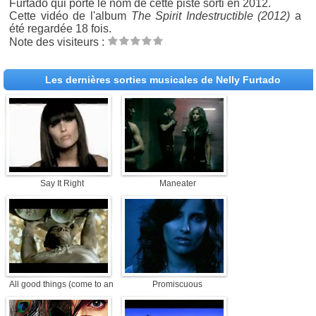
Furtado qui porte le nom de cette piste sorti en 2012.
Cette vidéo de l'album
The Spirit Indestructible (2012)
a
été regardée 18 fois.
Note des visiteurs :
Les dernières sorties musicales de Nelly Furtado
Say It Right
Maneater
All good things (come to an end)
Promiscuous