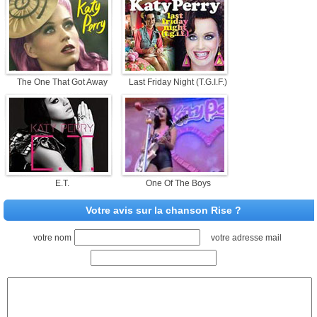
The One That Got Away
Last Friday Night (T.G.I.F.)
E.T.
One Of The Boys
Votre avis sur la chanson Rise ?
votre nom
votre adresse mail