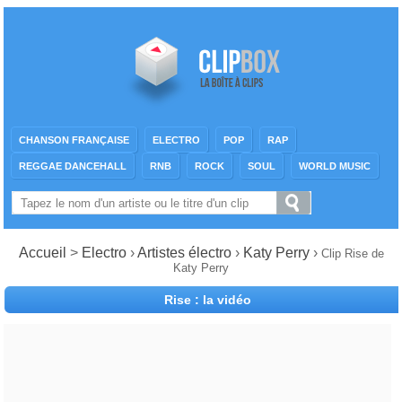
CHANSON FRANÇAISE
ELECTRO
POP
RAP
REGGAE DANCEHALL
RNB
ROCK
SOUL
WORLD MUSIC
Accueil
>
Electro
›
Artistes électro
›
Katy Perry
›
Clip Rise de
Katy Perry
Rise : la vidéo