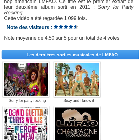
hop américain LMFAO. Ce titre est le premier extrait de
leur deuxième album sorti en 2011 :
Sorry for Party
Rocking
.
Cette vidéo a été regardée 1 099 fois.
Note des visiteurs :
Note moyenne de
4,50
sur
5
pour un total de
4 votes
.
Les dernières sorties musicales de LMFAO
Sorry for party rocking
Sexy and I know it