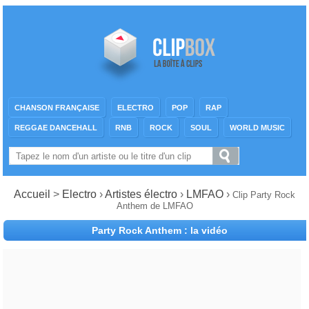
CHANSON FRANÇAISE
ELECTRO
POP
RAP
REGGAE DANCEHALL
RNB
ROCK
SOUL
WORLD MUSIC
Accueil
>
Electro
›
Artistes électro
›
LMFAO
›
Clip Party Rock
Anthem de LMFAO
Party Rock Anthem : la vidéo