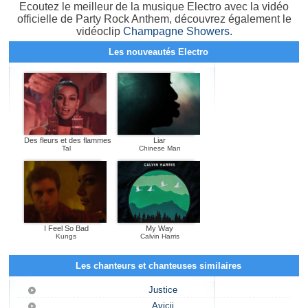
Ecoutez le meilleur de la musique Electro avec la vidéo
officielle de Party Rock Anthem, découvrez également le
vidéoclip
Champagne Showers
.
Les nouveautés Electro
Des fleurs et des flammes
Liar
Tal
Chinese Man
I Feel So Bad
My Way
Kungs
Calvin Harris
Les chanteurs et chanteuses similaires
Justice
Avicii