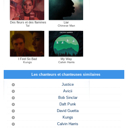
Des fleurs et des flammes
Liar
Tal
Chinese Man
I Feel So Bad
My Way
Kungs
Calvin Harris
Les chanteurs et chanteuses similaires
Justice
Avicii
Bob Sinclar
Daft Punk
David Guetta
Kungs
Calvin Harris