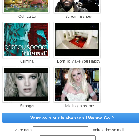
Ooh La La
Scream & shout
Criminal
Born To Make You Happy
Stronger
Hold it against me
Votre avis sur la chanson I Wanna Go ?
votre nom
votre adresse mail