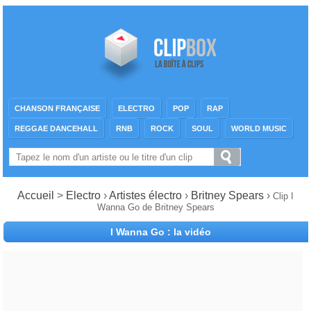
CHANSON FRANÇAISE
ELECTRO
POP
RAP
REGGAE DANCEHALL
RNB
ROCK
SOUL
WORLD MUSIC
Accueil
>
Electro
›
Artistes électro
›
Britney Spears
›
Clip I
Wanna Go de Britney Spears
I Wanna Go : la vidéo