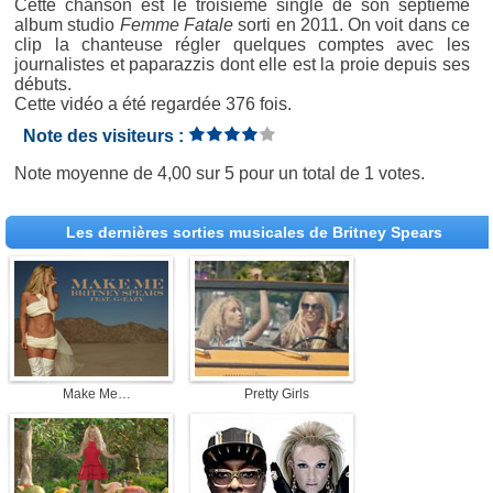
Cette chanson est le troisième single de son septième
album studio
Femme Fatale
sorti en 2011. On voit dans ce
clip la chanteuse régler quelques comptes avec les
journalistes et paparazzis dont elle est la proie depuis ses
débuts.
Cette vidéo a été regardée 376 fois.
Note des visiteurs :
Note moyenne de
4,00
sur
5
pour un total de
1 votes
.
Les dernières sorties musicales de Britney Spears
Make Me…
Pretty Girls