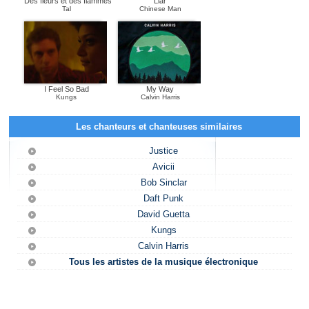
Des fleurs et des flammes
Liar
Tal
Chinese Man
I Feel So Bad
My Way
Kungs
Calvin Harris
Les chanteurs et chanteuses similaires
Justice
Avicii
Bob Sinclar
Daft Punk
David Guetta
Kungs
Calvin Harris
Tous les artistes de la musique électronique