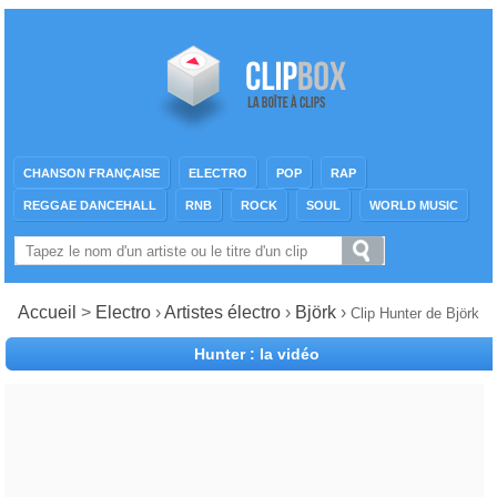
CHANSON FRANÇAISE
ELECTRO
POP
RAP
REGGAE DANCEHALL
RNB
ROCK
SOUL
WORLD MUSIC
Accueil
>
Electro
›
Artistes électro
›
Björk
›
Clip Hunter de Björk
Hunter : la vidéo