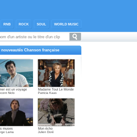
RNB
ROCK
SOUL
WORLD MUSIC
 nouveautés Chanson française
mer est un voyage
Madame Tout Le Monde
ncent Niclo
Patricia Kaas
s muses
Mon écho
rge Lama
Julien Doré