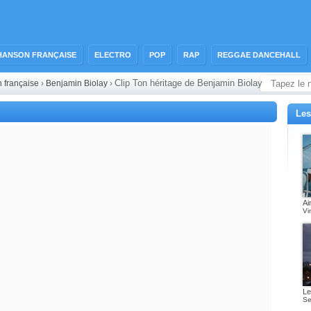
HANSON FRANÇAISE
ELECTRO
POP
RAP
REGGAE DANCEHALL
Clip Ton héritage de Benjamin Biolay
n française
›
Benjamin Biolay
›
Les
Ai
Vi
Le
Se