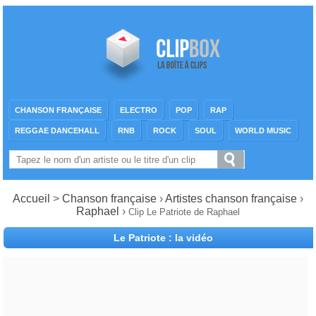
CHANSON FRANÇAISE
ELECTRO
POP
RAP
REGGAE DANCEHALL
RNB
ROCK
SOUL
WORLD MUSIC
Accueil
>
Chanson française
›
Artistes chanson française
›
Raphael
›
Clip Le Patriote de Raphael
Le Patriote : la vidéo