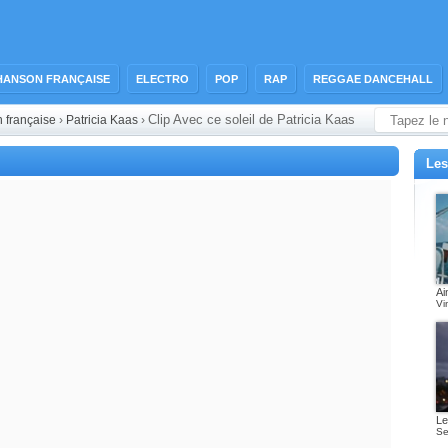
HANSON FRANÇAISE
ELECTRO
POP
RAP
REGGAE DANCEHALL
Clip Avec ce soleil de Patricia Kaas
n française
›
Patricia Kaas
›
Les
Ai
Vi
Le
Se