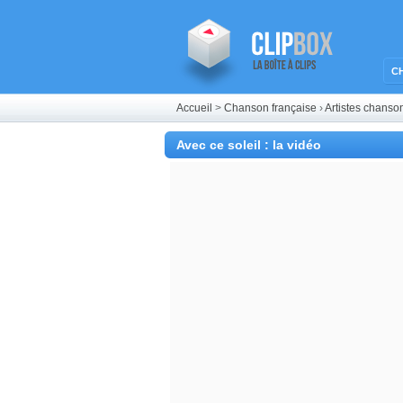
C
Accueil
>
Chanson française
›
Artistes chanso
Avec ce soleil : la vidéo