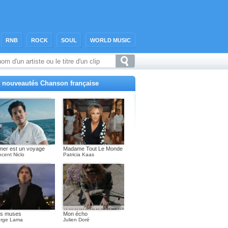
RNB
ROCK
SOUL
WORLD MUSIC
 nouveautés Chanson française
mer est un voyage
Madame Tout Le Monde
ncent Niclo
Patricia Kaas
s muses
Mon écho
rge Lama
Julien Doré