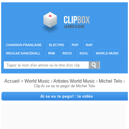
CHANSON FRANÇAISE
ELECTRO
POP
RAP
REGGAE DANCEHALL
RNB
ROCK
SOUL
WORLD MUSIC
Accueil
>
World Music
›
Artistes World Music
›
Michel Telo
›
Clip Ai se eu te pego! de Michel Telo
Ai se eu te pego! : la vidéo