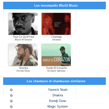
Les nouveautés World Music
Tout Ce Qu’il Faut
Chantaje
Black M Gradur
Shakira
Sonrisa
Duele El Corazón
Kendji Girac
Enrique Iglesias
Les chanteurs et chanteuses similaires
Yannick Noah
Shakira
Kendji Girac
Magic System