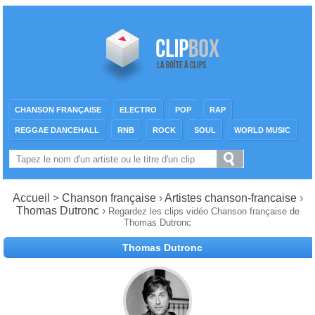
CHANSON FRANÇAISE
ELECTRO
POP
RAP
REGGAE DANCEHALL
RNB
ROCK
SOUL
WORLD MUSIC
Accueil
>
Chanson française
›
Artistes chanson-francaise
›
Thomas Dutronc
›
Regardez les clips vidéo Chanson française de
Thomas Dutronc
Thomas Dutronc