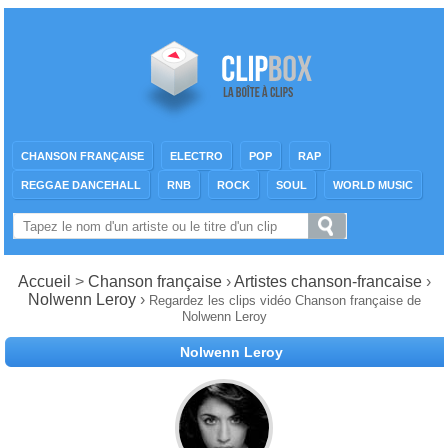
CHANSON FRANÇAISE
ELECTRO
POP
RAP
REGGAE DANCEHALL
RNB
ROCK
SOUL
WORLD MUSIC
Accueil
>
Chanson française
›
Artistes chanson-francaise
›
Nolwenn Leroy
›
Regardez les clips vidéo Chanson française de
Nolwenn Leroy
Nolwenn Leroy