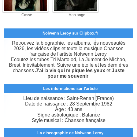
Cassé
Mon ange
Nolwenn Leroy sur Clipbox.fr
Retrouvez la biographie, les albums, les nouveautés
2026, les vidéos clips et toute la musique Chanson
française de l'artiste Nolwenn Leroy.
Ecoutez les tubes Tri Martolod, La Jument de Michao,
Brest, Inévitablement, Suivre une étoile et les dernières
chansons
J’ai la vie qui m pique les yeux
et
Juste
pour me souvenir
.
Les informations sur l'artiste
Lieu de naissance : Saint-Renan (France)
Date de naissance : 28 Septembre 1982
Âge : 43 ans
Signe astrologique : Balance
Style musical : Chanson française
La discographie de Nolwenn Leroy