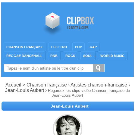
CHANSON FRANÇAISE
ELECTRO
POP
RAP
REGGAE DANCEHALL
RNB
ROCK
SOUL
WORLD MUSIC
Accueil
>
Chanson française
›
Artistes chanson-francaise
›
Jean-Louis Aubert
›
Regardez les clips vidéo Chanson française de
Jean-Louis Aubert
Jean-Louis Aubert