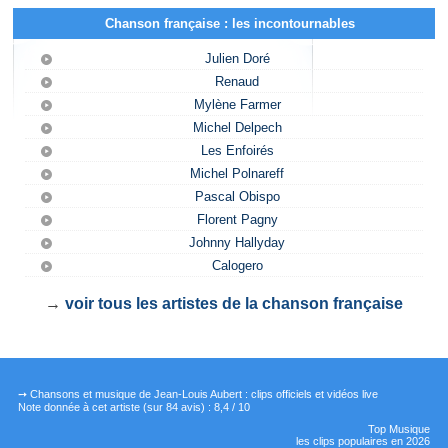
Chanson française : les incontournables
Julien Doré
Renaud
Mylène Farmer
Michel Delpech
Les Enfoirés
Michel Polnareff
Pascal Obispo
Florent Pagny
Johnny Hallyday
Calogero
→
voir tous les artistes de la chanson française
➙ Chansons et musique de Jean-Louis Aubert : clips officiels et vidéos live
Note donnée à cet artiste
(sur
84
avis) :
8,4
/
10
Top Musique
les clips populaires en 2026