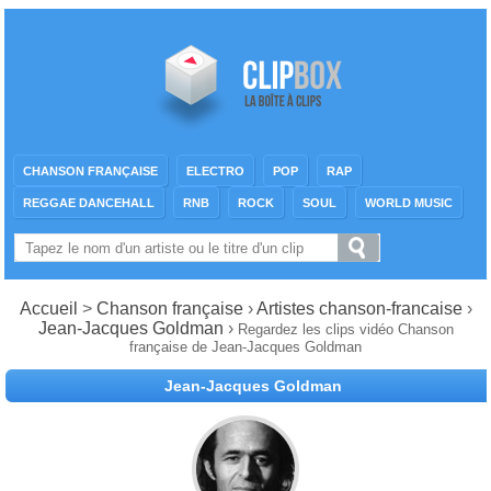
CHANSON FRANÇAISE
ELECTRO
POP
RAP
REGGAE DANCEHALL
RNB
ROCK
SOUL
WORLD MUSIC
Accueil
>
Chanson française
›
Artistes chanson-francaise
›
Jean-Jacques Goldman
›
Regardez les clips vidéo Chanson
française de Jean-Jacques Goldman
Jean-Jacques Goldman