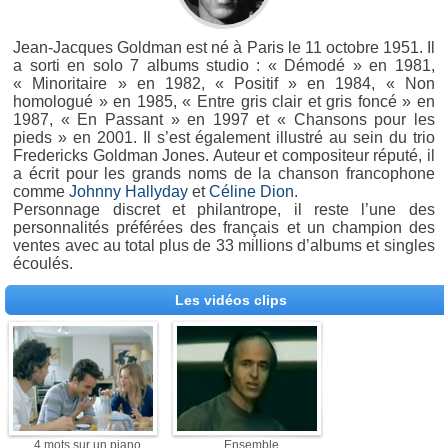
Jean-Jacques Goldman est né à Paris le 11 octobre 1951. Il
a sorti en solo 7 albums studio : « Démodé » en 1981,
« Minoritaire » en 1982, « Positif » en 1984, « Non
homologué » en 1985, « Entre gris clair et gris foncé » en
1987, « En Passant » en 1997 et « Chansons pour les
pieds » en 2001. Il s’est également illustré au sein du trio
Fredericks Goldman Jones. Auteur et compositeur réputé, il
a écrit pour les grands noms de la chanson francophone
comme
Johnny Hallyday
et
Céline Dion
.
Personnage discret et philantrope, il reste l’une des
personnalités préférées des français et un champion des
ventes avec au total plus de 33 millions d’albums et singles
écoulés.
Les vidéos clips
4 mots sur un piano
Ensemble