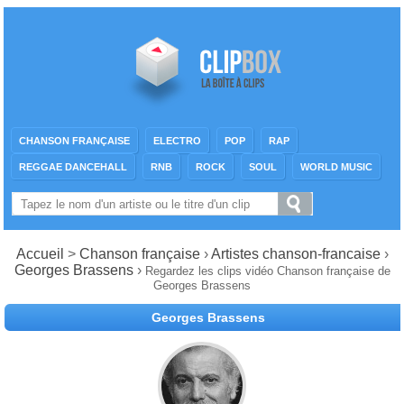
CHANSON FRANÇAISE
ELECTRO
POP
RAP
REGGAE DANCEHALL
RNB
ROCK
SOUL
WORLD MUSIC
Accueil
>
Chanson française
›
Artistes chanson-francaise
›
Georges Brassens
›
Regardez les clips vidéo Chanson française de
Georges Brassens
Georges Brassens