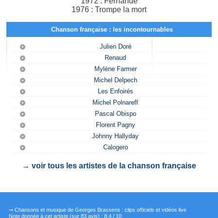
1972 : Fernande
1976 : Trompe la mort
Chanson française : les incontournables
Julien Doré
Renaud
Mylène Farmer
Michel Delpech
Les Enfoirés
Michel Polnareff
Pascal Obispo
Florent Pagny
Johnny Hallyday
Calogero
→
voir tous les artistes de la chanson française
➙ Chansons et musique de Georges Brassens : clips officiels et vidéos live
Note donnée à cet artiste
(sur
83
avis) :
8,4
/
10