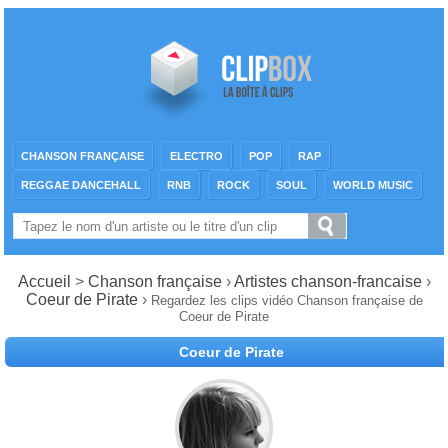
CHANSON FRANÇAISE
ELECTRO
POP
RAP
REGGAE DANCEHALL
RNB
ROCK
SOUL
WORLD MUSIC
Accueil
>
Chanson française
›
Artistes chanson-francaise
›
Coeur de Pirate
›
Regardez les clips vidéo Chanson française de
Coeur de Pirate
Coeur de Pirate